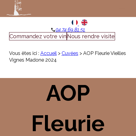
Panneau de gestion des cookies
menu
04 74 69 81 51
phone
Commandez votre vin
Nous rendre visite
Vous êtes ici :
Accueil
>
Cuvées
>
AOP Fleurie Vieilles
Vignes Madone 2024
AOP
Fleurie