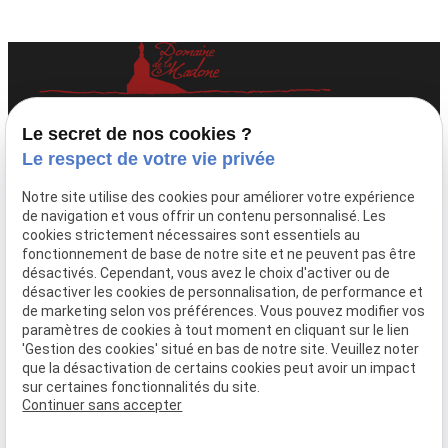
Domaine viticole familial à Fleurie, au cœur
Le secret de nos cookies ?
du Beaujolais.
Le respect de votre vie privée
Téléphone
Adresse
Notre site utilise des cookies pour améliorer votre expérience
04 74 69 81 51
1230 Route de
de navigation et vous offrir un contenu personnalisé. Les
cookies strictement nécessaires sont essentiels au
la Madone
fonctionnement de base de notre site et ne peuvent pas être
69820 Fleurie
désactivés. Cependant, vous avez le choix d'activer ou de
désactiver les cookies de personnalisation, de performance et
Accueil
de marketing selon vos préférences. Vous pouvez modifier vos
paramètres de cookies à tout moment en cliquant sur le lien
Nos actualités
'Gestion des cookies' situé en bas de notre site. Veuillez noter
Contact
que la désactivation de certains cookies peut avoir un impact
sur certaines fonctionnalités du site.
Continuer sans accepter
Mentions légales
Politique de confidentialité