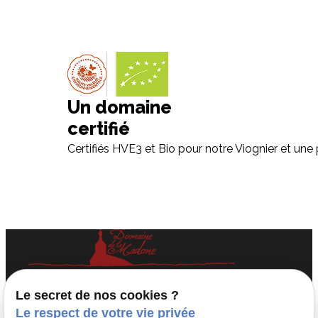
Un domaine
certifié
Certifiés HVE3 et Bio pour notre Viognier et une 
Domaine viticole familial à Fleurie, au cœur
Le secret de nos cookies ?
du Beaujolais.
Le respect de votre vie privée