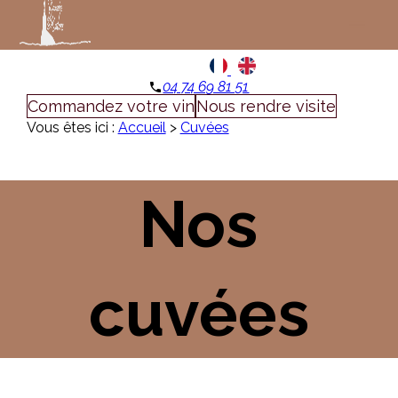
Panneau de gestion des cookies
menu
04 74 69 81 51
phone
Commandez votre vin
Nous rendre visite
Vous êtes ici :
Accueil
>
Cuvées
Nos
cuvées