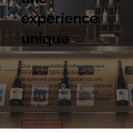
expérience
unique
Que vous souhaitiez visiter notre cave,
réserver une table à l’auberge ou
simplement passer déguster nos vins
dans notre boutique, nous serons ravis de
vous accueillir. Contactez-nous dès
aujourd’hui pour vivre un moment unique
autour du vin.
Contactez-nous