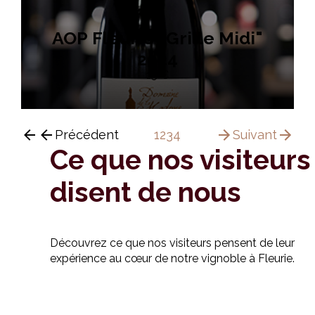
AOP Fleurie "Grille Midi"
2024
15 €
Précédent
1
2
3
4
Suivant
Ce que nos visiteurs
disent de nous
Découvrez ce que nos visiteurs pensent de leur
expérience au cœur de notre vignoble à Fleurie.
Sky & Piou WeAreNotHippies
Isabelle Schroer
Annie LENORMAND
DAVIET Jean-Michel
Patricia Boivin
Tirot Franck
nadine vaury
Sabrina P
Stephane Martin
FRANCK BORGIES
Sky & Piou WeAreNotHippies
Isabelle Schroer
Annie LENORMAND
DAVIET Jean-Michel
Patricia Boivin
Tirot Franck
nadine vaury
Sabrina P
Stephane Martin
FRANCK BORGIES