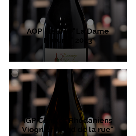
AOP Fleurie "La Dame
Nature" 2023
14 €
IGP Comtés Rhodaniens
Viognier "Pied de la rue"