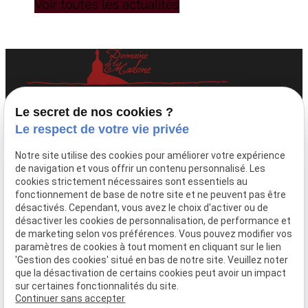
Voir toutes les actualités
Domaine viticole familial à Fleurie, au cœur
Le secret de nos cookies ?
du Beaujolais.
Le respect de votre vie privée
Téléphone
Adresse
Notre site utilise des cookies pour améliorer votre expérience
de navigation et vous offrir un contenu personnalisé. Les
04 74 69 81 51
1230 Route de
cookies strictement nécessaires sont essentiels au
la Madone
fonctionnement de base de notre site et ne peuvent pas être
69820 Fleurie
désactivés. Cependant, vous avez le choix d'activer ou de
désactiver les cookies de personnalisation, de performance et
Accueil
de marketing selon vos préférences. Vous pouvez modifier vos
paramètres de cookies à tout moment en cliquant sur le lien
Nos actualités
'Gestion des cookies' situé en bas de notre site. Veuillez noter
Contact
que la désactivation de certains cookies peut avoir un impact
sur certaines fonctionnalités du site.
Continuer sans accepter