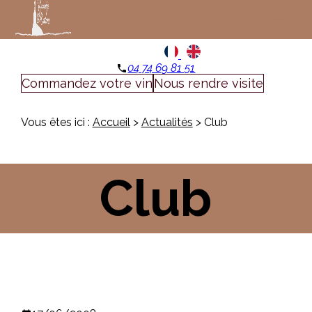
Panneau de gestion des cookies
menu
04 74 69 81 51
phone
Commandez votre vin
Nous rendre visite
Vous êtes ici :
Accueil
>
Actualités
> Club
Club