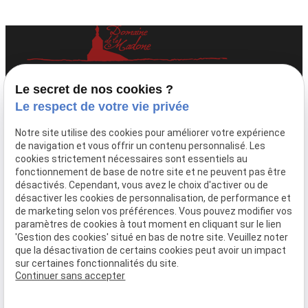
Domaine viticole familial à Fleurie, au cœur
Le secret de nos cookies ?
du Beaujolais.
Le respect de votre vie privée
Téléphone
Adresse
Notre site utilise des cookies pour améliorer votre expérience
04 74 69 81 51
1230 Route de
de navigation et vous offrir un contenu personnalisé. Les
cookies strictement nécessaires sont essentiels au
la Madone
fonctionnement de base de notre site et ne peuvent pas être
69820 Fleurie
désactivés. Cependant, vous avez le choix d'activer ou de
désactiver les cookies de personnalisation, de performance et
Accueil
de marketing selon vos préférences. Vous pouvez modifier vos
paramètres de cookies à tout moment en cliquant sur le lien
Nos actualités
'Gestion des cookies' situé en bas de notre site. Veuillez noter
Contact
que la désactivation de certains cookies peut avoir un impact
sur certaines fonctionnalités du site.
Continuer sans accepter
Mentions légales
Politique de confidentialité